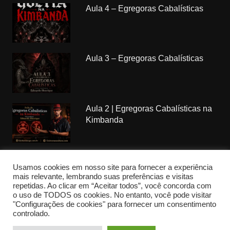
Aula 4 – Egregoras Cabalísticas
Aula 3 – Egregoras Cabalísticas
Aula 2 | Egregoras Cabalísticas na
Kimbanda
Usamos cookies em nosso site para fornecer a experiência
mais relevante, lembrando suas preferências e visitas
repetidas. Ao clicar em “Aceitar todos”, você concorda com
Copyrights Kimbanda Nagô © 2018. All rights reserved.
o uso de TODOS os cookies. No entanto, você pode visitar
"Configurações de cookies" para fornecer um consentimento
Federação CCBA por
CCBA
controlado.
Início
Minha Conta
Emissão de certificado
Loja