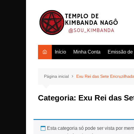
Ir
para
o
conteúdo
Início
Minha Conta
Emissão de c
Página inicial
Exu Rei das Sete Encruzilhad
Categoria:
Exu Rei das Se
Esta categoria só pode ser vista por memb