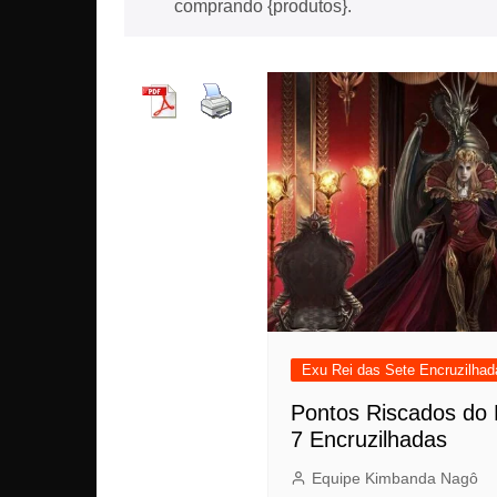
comprando {produtos}.
Exu Rei das Sete Encruzilhad
Pontos Riscados do 
7 Encruzilhadas
Equipe Kimbanda Nagô