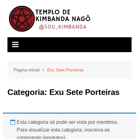
Ir
para
o
conteúdo
Página inicial
Exu Sete Porteiras
Categoria:
Exu Sete Porteiras
Esta categoria só pode ser vista por membros.
Para visualizar esta categoria, inscreva-se
comprando {produtos}.