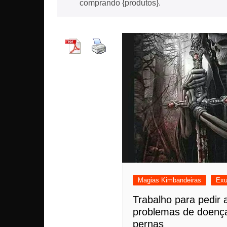
comprando {produtos}.
Magias Kimbandeiras
Exu
Trabalho para pedir 
problemas de doenç
pernas