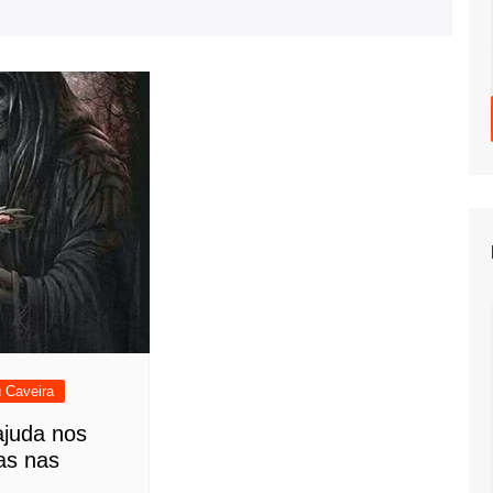
 Caveira
ajuda nos
as nas