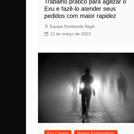
Trabalho prático para agilizar o
Exu e fazê-lo atender seus
pedidos com maior rapidez
Equipe Kimbanda Nagô
12 de março de 2023
Exu Caveira
Magias Kimbandeiras