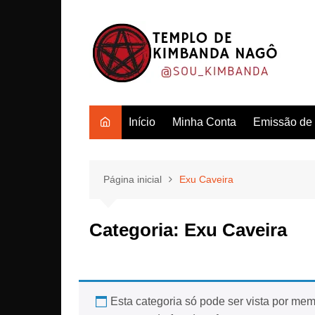
Ir
para
o
conteúdo
Início
Minha Conta
Emissão de c
Página inicial
Exu Caveira
Categoria:
Exu Caveira
Esta categoria só pode ser vista por memb