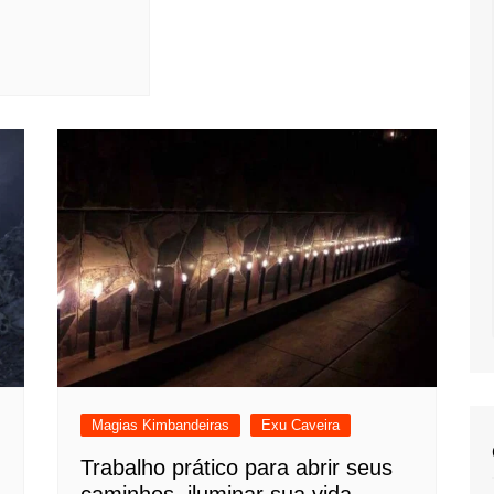
Magias Kimbandeiras
Exu Caveira
Trabalho prático para abrir seus
caminhos, iluminar sua vida