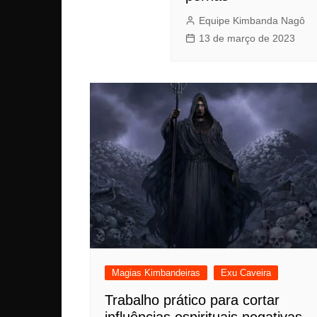
Equipe Kimbanda Nagô
13 de março de 2023
Magias Kimbandeiras
Exu Caveira
Trabalho prático para cortar
influências espirituais negativas