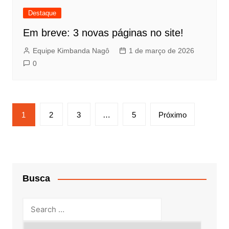
Destaque
Em breve: 3 novas páginas no site!
Equipe Kimbanda Nagô
1 de março de 2026
0
Paginação
1
2
3
…
5
Próximo
de
posts
Busca