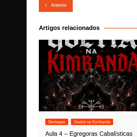
Navegação
Anterior
de
Post
Artigos relacionados
Destaque
Goetia na Kimbanda
Aula 4 – Egregoras Cabalísticas