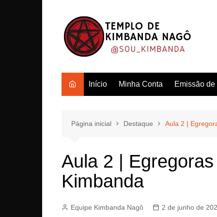
Ir
para
o
conteúdo
Início
Minha Conta
Emissão de c
Página inicial
Destaque
Aula 2 | Egregor
Aula 2 | Egregoras
Kimbanda
Equipe Kimbanda Nagô
2 de junho de 20