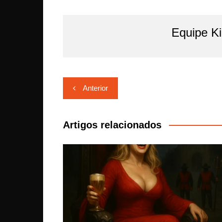
Equipe K
Navegação
Anterior
de
Post
Artigos relacionados