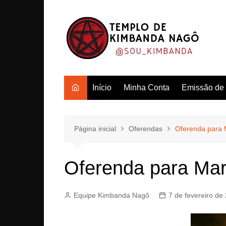
Ir
para
o
conteúdo
Início
Minha Conta
Emissão de c
Página inicial
Oferendas
Oferenda para 
Oferenda para Mar
Equipe Kimbanda Nagô
7 de fevereiro de