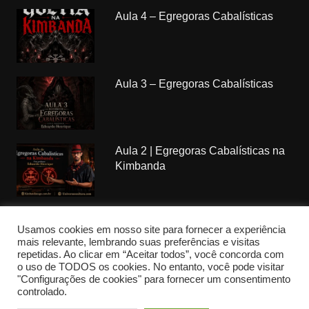
Aula 4 – Egregoras Cabalísticas
Aula 3 – Egregoras Cabalísticas
Aula 2 | Egregoras Cabalísticas na
Kimbanda
Usamos cookies em nosso site para fornecer a experiência
mais relevante, lembrando suas preferências e visitas
repetidas. Ao clicar em “Aceitar todos”, você concorda com
Copyrights Kimbanda Nagô © 2018. All rights reserved.
o uso de TODOS os cookies. No entanto, você pode visitar
"Configurações de cookies" para fornecer um consentimento
Federação CCBA por
CCBA
controlado.