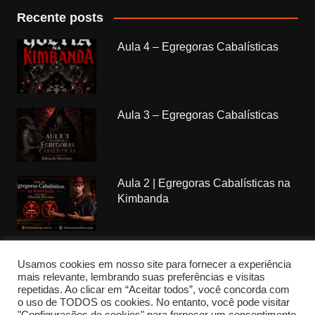
Recente posts
Aula 4 – Egregoras Cabalísticas
Aula 3 – Egregoras Cabalísticas
Aula 2 | Egregoras Cabalísticas na
Kimbanda
Usamos cookies em nosso site para fornecer a experiência
mais relevante, lembrando suas preferências e visitas
repetidas. Ao clicar em “Aceitar todos”, você concorda com
Copyrights Kimbanda Nagô © 2018. All rights reserved.
o uso de TODOS os cookies. No entanto, você pode visitar