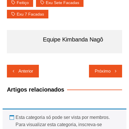
Feitiço
Exu Sete Facadas
Exu 7 Facadas
Equipe Kimbanda Nagô
Navegação
Anterior
Próximo
de
Post
Artigos relacionados
Esta categoria só pode ser vista por membros.
Para visualizar esta categoria, inscreva-se