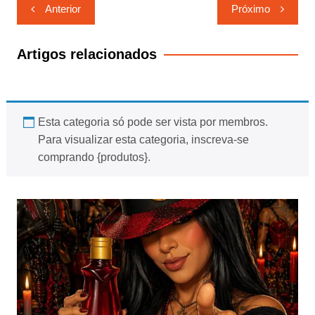
Navegação
Anterior
Próximo
de
Post
Artigos relacionados
Esta categoria só pode ser vista por membros.
Para visualizar esta categoria, inscreva-se
comprando {produtos}.