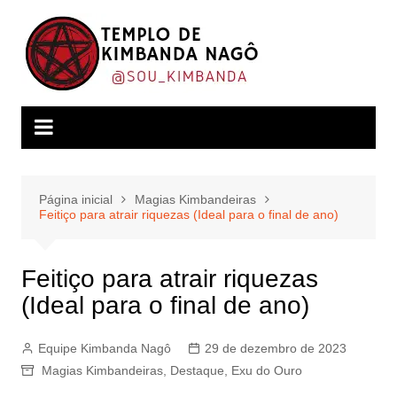
Ir
para
o
conteúdo
Página inicial
Magias Kimbandeiras
Feitiço para atrair riquezas (Ideal para o final de ano)
Feitiço para atrair riquezas
(Ideal para o final de ano)
Equipe Kimbanda Nagô
29 de dezembro de 2023
Magias Kimbandeiras
,
Destaque
,
Exu do Ouro