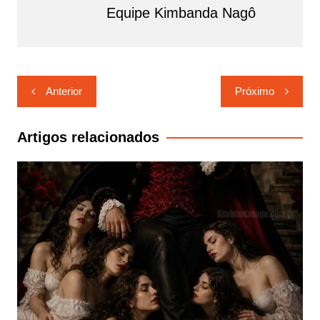
Equipe Kimbanda Nagô
Navegação
Anterior
Próximo
de
Post
Artigos relacionados