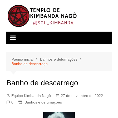
Ir
para
o
conteúdo
Página inicial
Banhos e defumações
Banho de descarrego
Banho de descarrego
Equipe Kimbanda Nagô
27 de novembro de 2022
0
Banhos e defumações