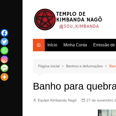
Ir
para
o
conteúdo
Início
Minha Conta
Emissão de c
Página inicial
Banhos e defumações
Ban
Banho para quebr
Equipe Kimbanda Nagô
27 de novembro 