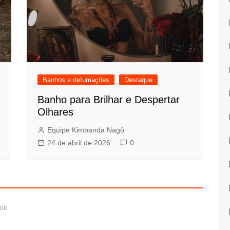
Banhos e defumações
Destaque
Banho para Brilhar e Despertar
Olhares
Equipe Kimbanda Nagô
24 de abril de 2026
0
ok