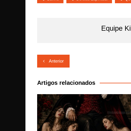
Equipe K
Navegação
Anterior
de
Post
Artigos relacionados