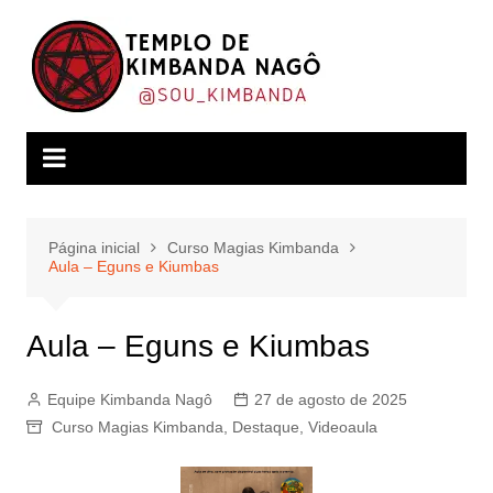
Ir
para
o
conteúdo
Página inicial
Curso Magias Kimbanda
Aula – Eguns e Kiumbas
Aula – Eguns e Kiumbas
Equipe Kimbanda Nagô
27 de agosto de 2025
Curso Magias Kimbanda
,
Destaque
,
Videoaula