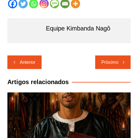
Equipe Kimbanda Nagô
Navegação
Anterior
Próximo
de
Post
Artigos relacionados