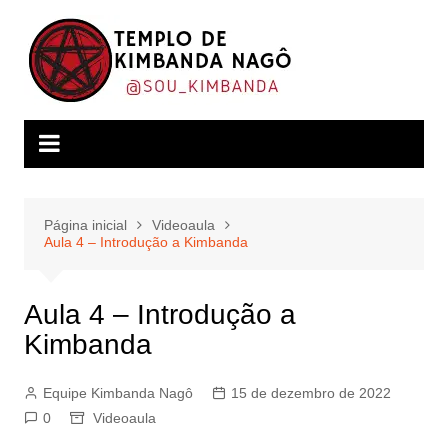
Ir
para
o
conteúdo
Página inicial
Videoaula
Aula 4 – Introdução a Kimbanda
Aula 4 – Introdução a
Kimbanda
Equipe Kimbanda Nagô
15 de dezembro de 2022
0
Videoaula