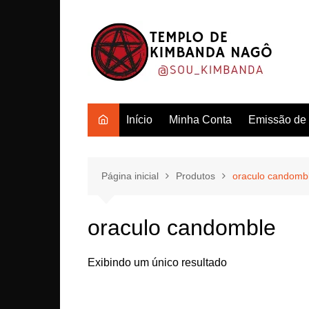
Ir
para
o
conteúdo
Início
Minha Conta
Emissão de c
Página inicial
Produtos
oraculo candomb
oraculo candomble
Exibindo um único resultado