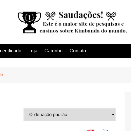
ertificado
Loja
Carrinho
Contato
le