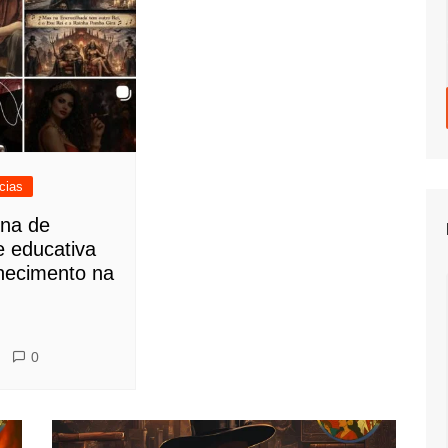
cias
na de
e educativa
hecimento na
0