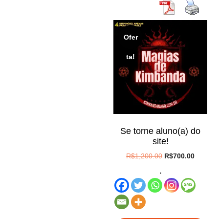
Ofer
ta!
Se torne aluno(a) do
site!
O
O
R$
1,200.00
R$
700.00
preço
preço
.
original
atual
era:
é:
R$1,200.00.
R$700.