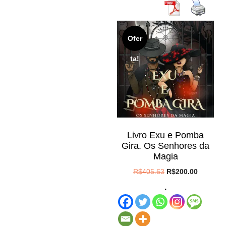
Ofer
ta!
Livro Exu e Pomba
Gira. Os Senhores da
Magia
O
O
R$
405.63
R$
200.00
preço
preço
.
original
atual
era:
é:
R$405.63.
R$200.0