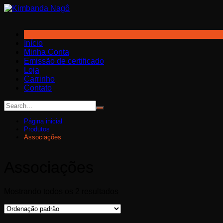
Ir
para
o
conteúdo
Início
Minha Conta
Emissão de certificado
Loja
Carrinho
Contato
Página inicial
Produtos
Associações
Associações
Mostrando todos os 2 resultados