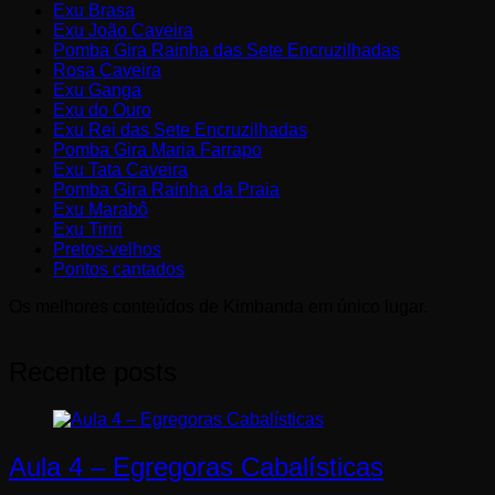
Exu Brasa
Exu João Caveira
Pomba Gira Rainha das Sete Encruzilhadas
Rosa Caveira
Exu Ganga
Exu do Ouro
Exu Rei das Sete Encruzilhadas
Pomba Gira Maria Farrapo
Exu Tata Caveira
Pomba Gira Rainha da Praia
Exu Marabô
Exu Tiriri
Pretos-velhos
Pontos cantados
Os melhores conteúdos de Kimbanda em único lugar.
Recente posts
Aula 4 – Egregoras Cabalísticas