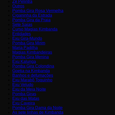
Zé Pelintra
Outros
Pomba Gira Rosa Vermelha
Ciganinha da Estrada
Pomba Gira da Praia
Sete Saias
Curso Magias Kimbanda
Entidades
Exu Gira-Mundo
Pomba Gira Mirim
Maria Padilha
Magias Kimbandeiras
Pomba Gira Menina
Exu Kalunga
Pomba Gira Colondina
Goetia na Kimbanda
Banhos e defumações
Exu Marabô Toquinho
Exu Veludo
Exu da Meia Noite
Pomba Giras
Exu das Matas
Exu Caveira
Pomba Gira Dama da Noite
As sete linhas de Kimbanda