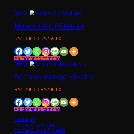
Oferta!
Membro Vip (Vitalício)
O
O
R$
1,000.00
R$
755.00
preço
preço
.
original
atual
era:
é:
Adicionar ao carrinho
R$1,000.00.
R$755.00.
Oferta!
Se torne aluno(a) do site!
O
O
R$
1,200.00
R$
700.00
preço
preço
.
original
atual
era:
é:
Adicionar ao carrinho
R$1,200.00.
R$700.00.
Destaque
Pomba Gira Cigana
Pomba Gira da Figueira