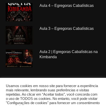
Aula 4 – Egregoras Cabalísticas
Aula 3 – Egregoras Cabalísticas
Aula 2 | Egregoras Cabalísticas na
Kimbanda
Usamos cookies em nosso site para fornecer a experiência
mais relevante, lembrando suas preferências e visitas
Copyrights Kimbanda Nagô © 2018. All rights reserved.
repetidas. Ao clicar em “Aceitar todos”, você concorda com
Federação CCBA por
CCBA
o uso de TODOS os cookies. No entanto, você pode visitar
"Configurações de cookies" para fornecer um consentimento