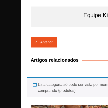
Equipe K
Navegação
Anterior
de
Post
Artigos relacionados
Esta categoria só pode ser vista por memb
comprando {produtos}.