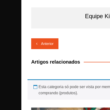
Equipe K
Navegação
Anterior
de
Post
Artigos relacionados
Esta categoria só pode ser vista por memb
comprando {produtos}.