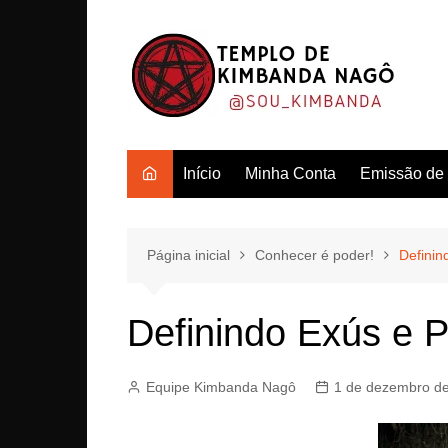
Ir
para
o
conteúdo
Início
Minha Conta
Emissão de c
Página inicial
Conhecer é poder!
Definin
Definindo Exús e 
Equipe Kimbanda Nagô
1 de dezembro d