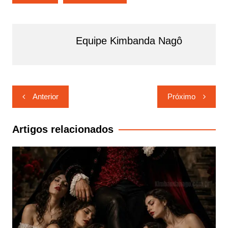
Equipe Kimbanda Nagô
Navegação
Anterior
Próximo
de
Post
Artigos relacionados