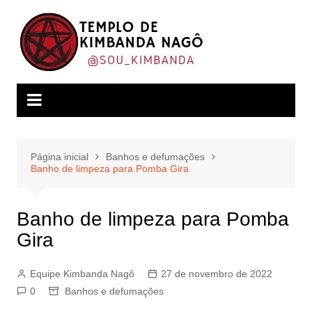
Ir
para
o
conteúdo
Página inicial
Banhos e defumações
Banho de limpeza para Pomba Gira
Banho de limpeza para Pomba
Gira
Equipe Kimbanda Nagô
27 de novembro de 2022
0
Banhos e defumações