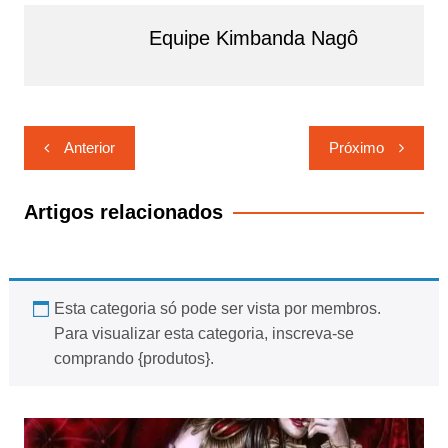
Equipe Kimbanda Nagô
Navegação
Anterior
Próximo
de
Post
Artigos relacionados
Esta categoria só pode ser vista por membros.
Para visualizar esta categoria, inscreva-se
comprando {produtos}.