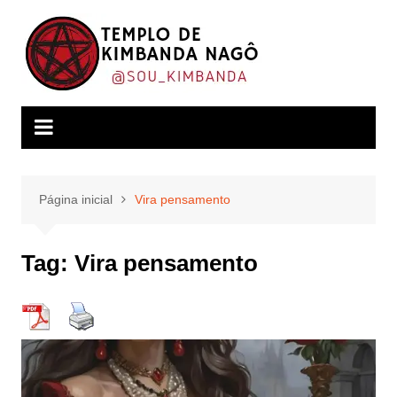
Ir
para
o
conteúdo
Página inicial
Vira pensamento
Tag:
Vira pensamento