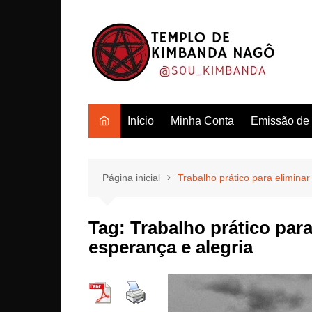
Ir
para
o
conteúdo
Início
Minha Conta
Emissão de c
Página inicial
Trabalho prático para eliminar 
Tag:
Trabalho prático para 
esperança e alegria