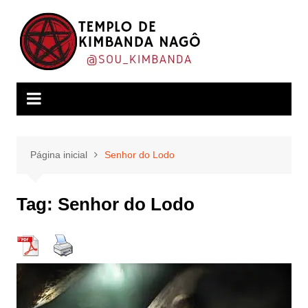
Ir
para
o
conteúdo
Página inicial
Senhor do Lodo
Tag:
Senhor do Lodo