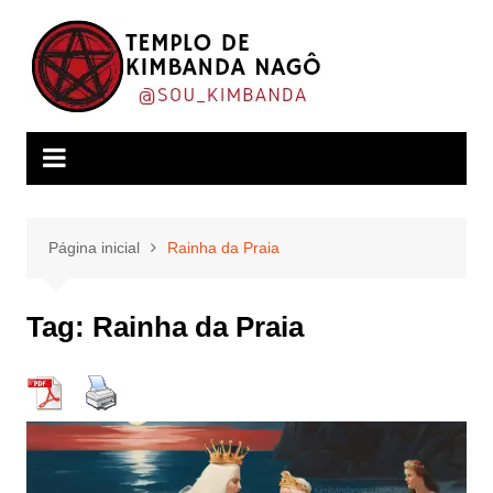
Ir
para
o
conteúdo
Página inicial
Rainha da Praia
Tag:
Rainha da Praia