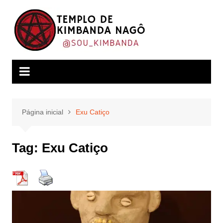
Ir
para
o
conteúdo
Página inicial
Exu Catiço
Tag:
Exu Catiço