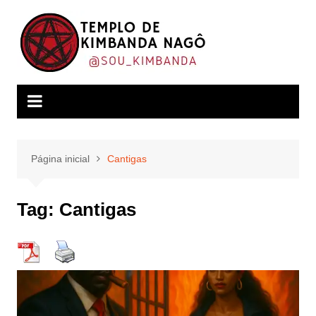
Ir
para
o
conteúdo
Página inicial
Cantigas
Tag:
Cantigas