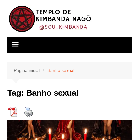
Ir
para
o
conteúdo
Página inicial
Banho sexual
Tag:
Banho sexual