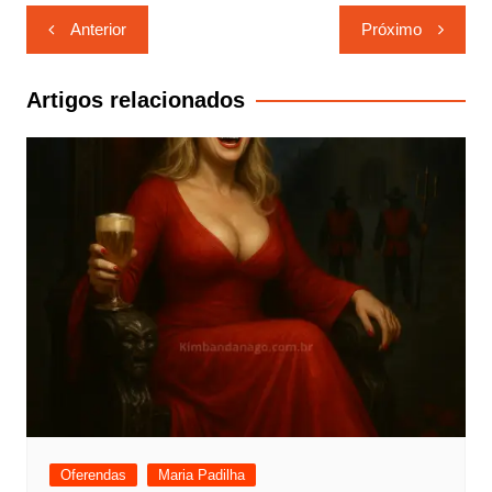
Navegação
Anterior
Próximo
de
Post
Artigos relacionados
Oferendas
Maria Padilha