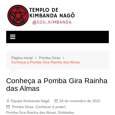
Ir
para
o
conteúdo
Página inicial
Pomba Giras
Conheça a Pomba Gira Rainha das Almas
Conheça a Pomba Gira Rainha
das Almas
Equipe Kimbanda Nagô
28 de novembro de 2022
Pomba Giras
,
Conhecer é poder!
,
Pomba Gira Rainha das Almas
,
Entidades