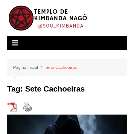
Ir
para
o
conteúdo
Página inicial
Sete Cachoeiras
Tag:
Sete Cachoeiras