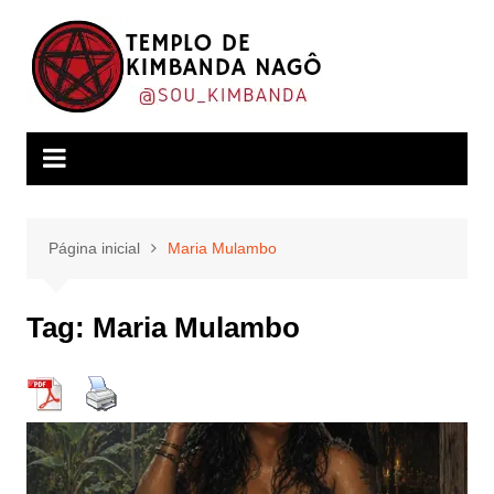
Ir
para
o
conteúdo
Página inicial
Maria Mulambo
Tag:
Maria Mulambo