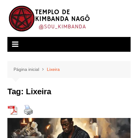
Ir
para
o
conteúdo
Página inicial
Lixeira
Tag:
Lixeira