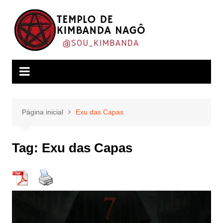
Ir
para
o
conteúdo
Página inicial
Exu das Capas
Tag:
Exu das Capas