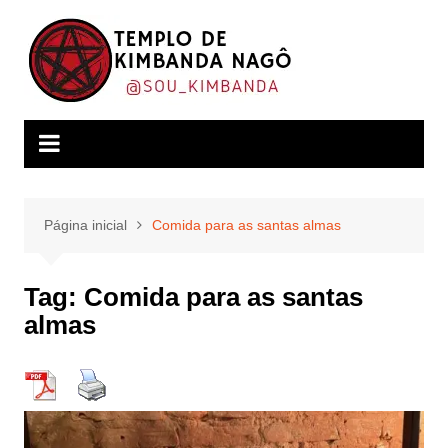
Ir
para
o
conteúdo
Página inicial
Comida para as santas almas
Tag:
Comida para as santas
almas