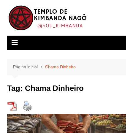
Ir
para
o
conteúdo
Página inicial
Chama Dinheiro
Tag:
Chama Dinheiro